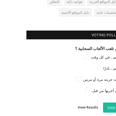
ليل المواقع العربية
هواتف ذكية
التفكير
خصيات عامة
دليل المواقع الأجنبية
VOTING POLL
تلعب الألعاب السحابية ؟
م ، في كل وقت
م ، نادرًا
د جربته مرة أو مرتين
 أجربها من قبل.
View Results
Vote