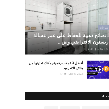
منوعات
5 نصائح ذهبية للحفاظ على عمر غسالة
ريستون الافتراضي وض...
4
Jan 16, 202
أفضل 3 عملات رقمية يمكنك تعدينها من
هاتف الاندرويد
47
Mar 5, 2023
TAGS