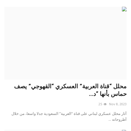
محلل “قناة العربية” العسكري “القهوجي” يصف
حماس بأنها “د...
25
Nov 8, 2023
أثار محلل عسكري لبناني على قناة “العربية” السعودية جدلا واسعا، من خلال
أطروحاته ...