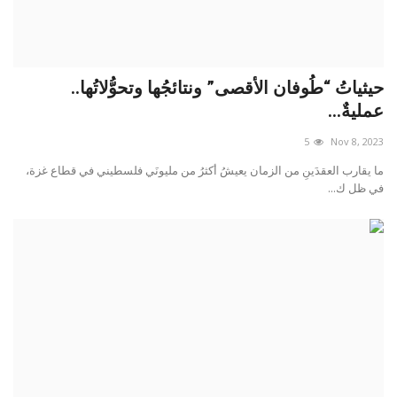
حيثياتُ “طُوفان الأقصى” ونتائجُها وتحوُّلاتُها..
عمليةٌ...
5
Nov 8, 2023
ما يقارب العقدَينِ من الزمان يعيشُ أكثرُ من مليونَي فلسطيني في قطاع غزة،
في ظل ك...