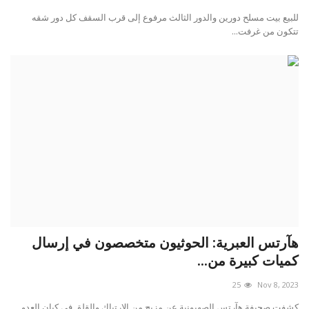
للبيع بيت مسلح دورين والدور الثالث مرفوع إلى قرب السقف كل دور شقه
تتكون من غرفت...
هآرتس العبرية: الحوثيون متخصصون في إرسال
كميات كبيرة من...
25
Nov 8, 2023
كشفت صحيفة هآرتس الصهيونية عن مزيج من الارتباك والقلق في كيان العدو