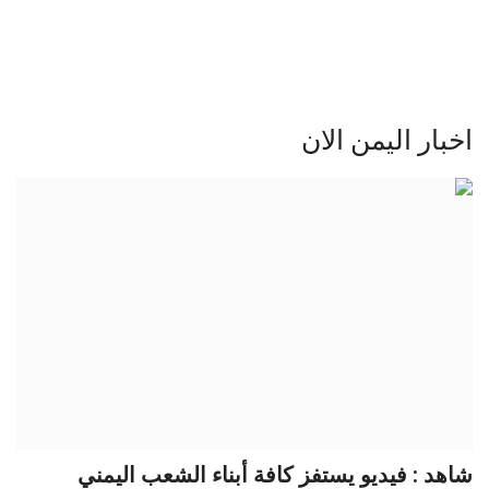
صحة - جمال
المطبخ العربي
اخبار اليمن الان
منوعات
عرب داون
عقارات اليمن
عرب ايرن
أدوات ورد برس
Gallery
شاهد : فيديو يستفز كافة أبناء الشعب اليمني