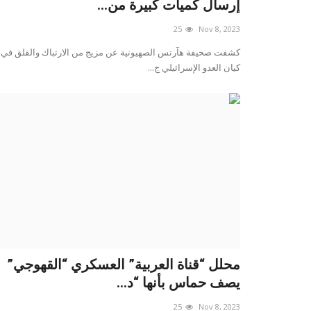
إرسال كميات كبيرة من...
25
Nov 8, 2023
كشفت صحيفة هآرتس الصهيونية عن مزيج من الارتباك والقلق في
كيان العدو الإسرائيلي ج...
محلل “قناة العربية” العسكري “القهوجي”
يصف حماس بأنها “د...
25
Nov 8, 2023