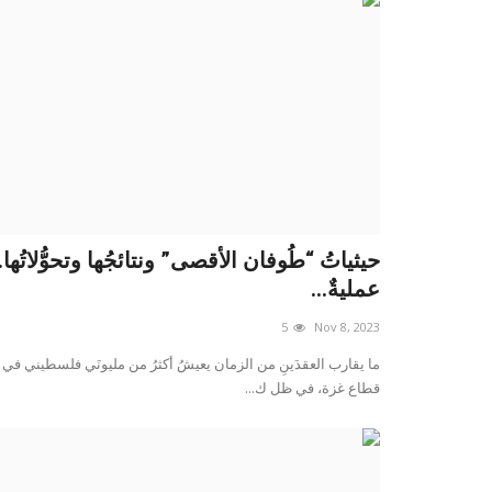
حيثياتُ “طُوفان الأقصى” ونتائجُها وتحوُّلاتُها..
عمليةٌ...
5
Nov 8, 2023
ما يقارب العقدَينِ من الزمان يعيشُ أكثرُ من مليونَي فلسطيني في
قطاع غزة، في ظل ك...