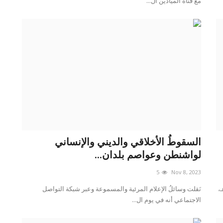
مع قناة الميادين ال...
السقوطُ الأخلاقي والديني والإنساني
لواشنطن وعواصم بلدان...
5
Nov 8, 2023
ني، مساء اليوم الثلاثاء 23 ربيع الآخر 1445هـ،
نَقلت وسائلُ الإعلام المرئية والمسموعة وعبر شبكة التواصل
الاجتماعي أنه في يوم ال...