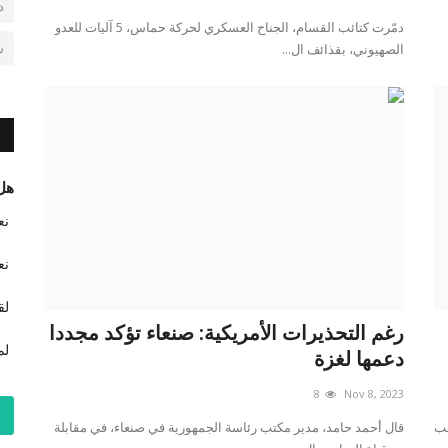
د
دمّرت كتائب القسام، الجناح العسكري لحركة حماس، 5 آليات للعدو
ش
الصهيوني، بقذائف ال...
هل 
نع
نع
لق
رغم التحذيرات الأمريكية: صنعاء تؤكد مجددا
لم
دعمها لغزة
8
Nov 8, 2023
لب
قال أحمد حامد، مدير مكتب رئاسة الجمهورية في صنعاء، في مقابلة