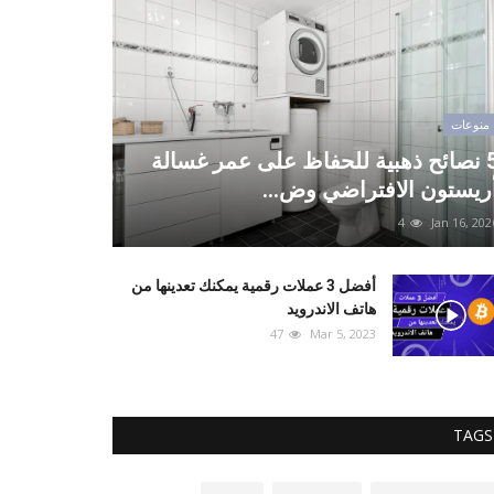
منوعات
5 نصائح ذهبية للحفاظ على عمر غسالة
ريستون الافتراضي وض...
4
Jan 16, 202
أفضل 3 عملات رقمية يمكنك تعدينها من
هاتف الاندرويد
47
Mar 5, 2023
TAGS