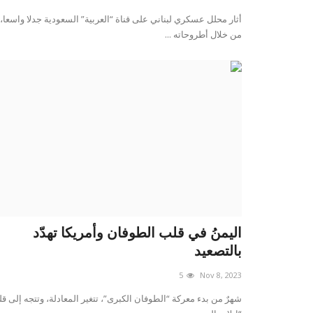
أثار محلل عسكري لبناني على قناة “العربية” السعودية جدلا واسعا،
من خلال أطروحاته ...
اليمنُ في قلب الطوفان وأمريكا تهدّد
بالتصعيد
5
Nov 8, 2023
شهرٌ من بدء معركة “الطوفان الكبرى”، تتغير المعادلة، وتتجه إلى ق