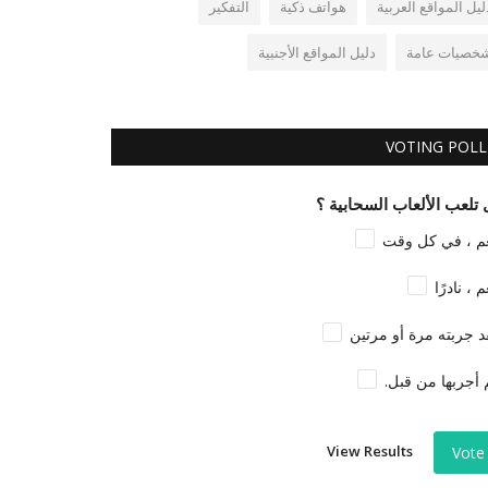
ليل المواقع العربية
هواتف ذكية
التفكير
خصيات عامة
دليل المواقع الأجنبية
VOTING POLL
تلعب الألعاب السحابية ؟
م ، في كل وقت
م ، نادرًا
د جربته مرة أو مرتين
 أجربها من قبل.
View Results
Vote