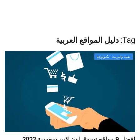
صحة - جمال
المطبخ العربي
Tag:
دليل المواقع العربية
منوعات
تقنية وانترنت - تكنولوجيا
عرب داون
عقارات اليمن
عرب ايرن
أدوات ورد برس
Gallery
افضل 9 مواقع تسوق اون لاين سعودية 2023