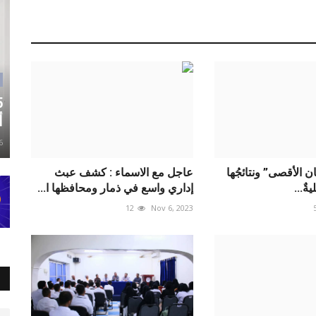
أ
6
ن الأقصى” ونتائجُها
عاجل مع الاسماء : كشف عبث
يةٌ...
إداري واسع في ذمار ومحافظها ا...
12
Nov 6, 2023