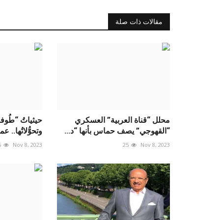
مقالات ذات صلة
محلل “قناة العربية” العسكري
حيثياتُ “طُوفا
“القهوجي” يصف حماس بأنها “د...
وتحوُّلاتُها.. عمل
5
Nov 8, 2023
25
Nov 8, 2023