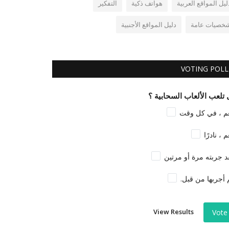
ليل المواقع العربية
هواتف ذكية
التفكير
خصيات عامة
دليل المواقع الأجنبية
VOTING POLL
تلعب الألعاب السحابية ؟
م ، في كل وقت
م ، نادرًا
د جربته مرة أو مرتين
 أجربها من قبل.
View Results
Vote