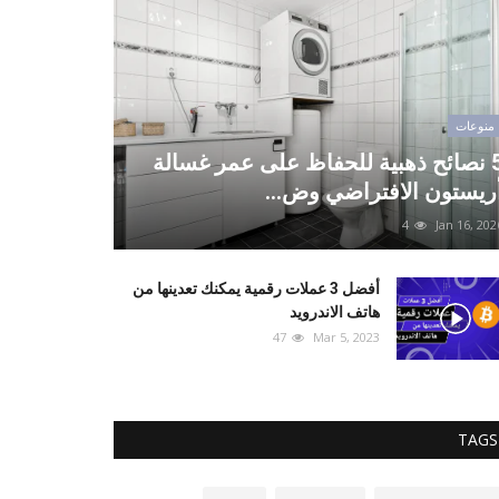
منوعات
5 نصائح ذهبية للحفاظ على عمر غسالة
ريستون الافتراضي وض...
4
Jan 16, 202
أفضل 3 عملات رقمية يمكنك تعدينها من
هاتف الاندرويد
47
Mar 5, 2023
TAGS