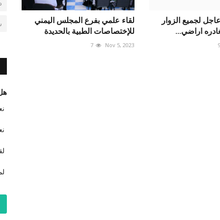
د
عاجل لجميع الزوار
لقاء علمي بفرع المجلس اليمني
ش
ادره اراضي...
للإختصاصات الطبية بالحديدة
7
Nov 5, 2023
هل 
نع
نع
لق
لم