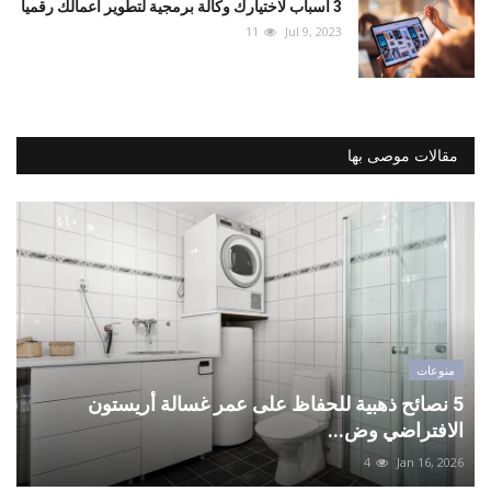
3 أسباب لاختيارك وكالة برمجية لتطوير أعمالك رقمياً
11
Jul 9, 2023
مقالات موصى بها
منوعات
5 نصائح ذهبية للحفاظ على عمر غسالة أريستون
الافتراضي وض...
4
Jan 16, 2026