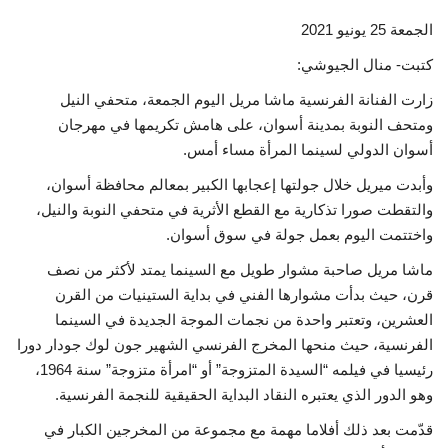
Language
الجمعة 25 يونيو 2021
English
العربية
كتبت- منال الجيوشي:
زارت الفنانة الفرنسية ماشا مريل اليوم الجمعة، متحفي النيل
ومتحف النوبة بمدينة أسوان، على هامش تكريمها في مهرجان
أسوان الدولي لسينما المرأة مساء أمس.
وأبدت ميريل خلال جولتها إعجابها الكبير بمعالم محافظة أسوان،
والتقطت صورا تذكارية مع القطع الأثرية في متحفي النوبة والنيل،
واختتمت اليوم بعمل جولة في سوق أسوان.
ماشا مريل صاحبة مشوار طويل مع السينما يمتد لأكثر من نصف
قرن، حيث بدأت مشوارها الفني في بداية الستينيات من القرن
العشرين، وتعتبر واحدة من نجمات الموجة الجديدة في السينما
الفرنسية، حيث منحها المخرج الفرنسي الشهير جون لوك جودار دورا
رئيسيا في فيلمه “السيدة المتزوجة” أو “امرأة متزوجة” سنة 1964،
وهو الدور الذي يعتبره النقاد البداية الحقيقية للنجمة الفرنسية.
قدّمت بعد ذلك أفلاما مهمة مع مجموعة من المخرجين الكبار في