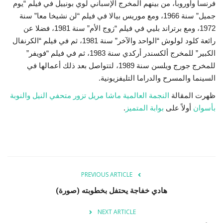
فرنسا وأوروبا، من بينهم المخرج الإسباني لوي بونييل في فيلم “يوم
جميل” سنة 1966، ومع موريس بيالا في فيلم “لن نشيخا معا” سنة
1972، ومع برتراند بليي في فيلم “زوج الأم” سنة 1981، فضلا عن
رائعة كلود لولوش “الواحد والآخر” سنة 1981، ثم في فيلم “الكرنفال
الكبير” للمخرج ألكسندر أركدي سنة 1983، ثم في فيلم “فويفر”
للمخرج جورج ويلسن سنة 1989، لتتواصل بعد ذلك أعمالها في
السينما والمسرح والدراما التليفزيونية.
ظهرت المقالة
النجمة العالمية ماشا مريل تزور متحفي النيل والنوبة
بأسوان
أولاً على
بوابة المتميز
.
PREVIOUS ARTICLE
هادي خفاجة يحتفل بخطوبته (صورة)
NEXT ARTICLE